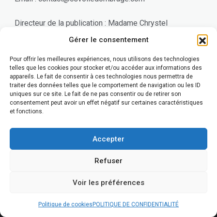
Directeur de la publication : Madame Chrystel
Buttgenbach
Gérer le consentement
⸻
Pour offrir les meilleures expériences, nous utilisons des technologies
telles que les cookies pour stocker et/ou accéder aux informations des
appareils. Le fait de consentir à ces technologies nous permettra de
Hébergeur du site
traiter des données telles que le comportement de navigation ou les ID
uniques sur ce site. Le fait de ne pas consentir ou de retirer son
consentement peut avoir un effet négatif sur certaines caractéristiques
OVHcloud
et fonctions.
SAS au capital de 10 174 560 €
RCS Lille Métropole 424 761 419
Accepter
Siège social : 2 rue Kellermann – 59100 Roubaix –
France
Refuser
Téléphone : 1007
Voir les préférences
Site : https://www.ovhcloud.com
Politique de cookies
POLITIQUE DE CONFIDENTIALITÉ